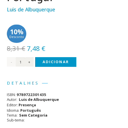
Luis de Albuquerque
10%
Desconto
O
O
8,31
€
7,48
€
preço
preço
Quantidade
ADICIONAR
original
atual
era:
é:
de
8,31 €.
7,48 €.
Crónicas
DETALHES
História
ISBN:
9789722301435
Portugal
Autor:
Luis de Albuquerque
Editor:
Presença
Idioma:
Português
Tema:
Sem Categoria
Sub-tema: