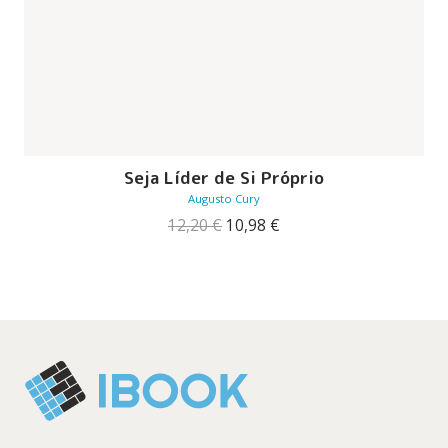
Seja Líder de Si Próprio
Augusto Cury
O
O
12,20
€
10,98
€
preço
preço
original
atual
era:
é:
12,20 €.
10,98 €.