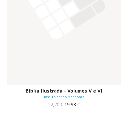
Bíblia Ilustrada – Volumes V e VI
José Tolentino Mendonça
O
O
22,20
€
19,98
€
preço
preço
original
atual
era:
é:
22,20 €.
19,98 €.