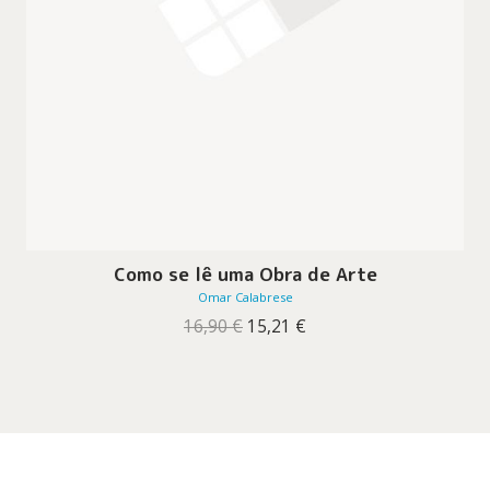
Como se lê uma Obra de Arte
Omar Calabrese
O
O
16,90
€
15,21
€
preço
preço
original
atual
era:
é:
16,90 €.
15,21 €.