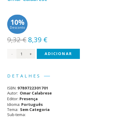
10%
Desconto
O
O
9,32
€
8,39
€
preço
preço
Quantidade
ADICIONAR
original
atual
era:
é:
de A
9,32 €.
8,39 €.
Linguagem
DETALHES
da
ISBN:
9789722301701
Arte
Autor:
Omar Calabrese
Editor:
Presença
Idioma:
Português
Tema:
Sem Categoria
Sub-tema: