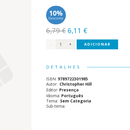
10%
Desconto
O
O
6,79
€
6,11
€
preço
preço
Quantidade
ADICIONAR
original
atual
era:
é:
de A
6,79 €.
6,11 €.
Revolução
DETALHES
Inglesa
ISBN:
9789722301985
1640
Autor:
Christopher Hill
Editor:
Presença
Idioma:
Português
Tema:
Sem Categoria
Sub-tema: