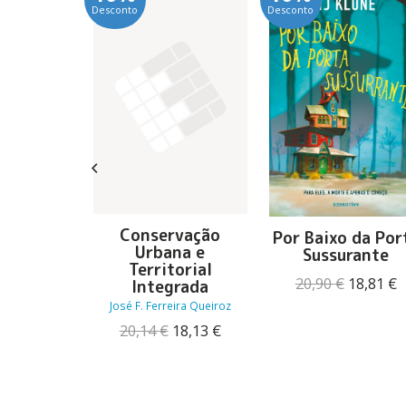
Desconto
Desconto
Código:
Conservação
Por Baixo da Por
se
Urbana e
Sussurante
Territorial
oftis
O
20,90
€
18,81
€
Integrada
O
O
20,69
€
preço
p
José F. Ferreira Queiroz
preço
preço
original
a
original
atual
O
O
20,14
€
18,13
€
era:
é
era:
é:
preço
preço
20,90 €.
1
22,99 €.
20,69 €.
original
atual
era:
é:
20,14 €.
18,13 €.