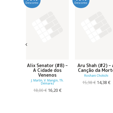
Desconto
Desconto
o de um
Alix Senator (#8) –
Aru Shah (#2) – 
1)! Toque
A Cidade dos
Canção da Mort
 [Edição
Venenos
Roshani Chokshi
ial]
J. Martin, V. Mangin, Th.
O
15,98
€
14,38
€
Démarez
inney
preço
p
O
O
18,00
€
16,20
€
O
O
original
a
17,99
€
preço
preço
preço
preço
era:
é
original
atual
original
atual
15,98 €.
1
era:
é:
era:
é:
18,00 €.
16,20 €.
19,99 €.
17,99 €.