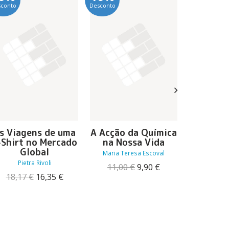
sconto
Desconto
Desconto
s Viagens de uma
A Acção da Química
Uma F
-Shirt no Mercado
na Nossa Vida
De
Global
Maria Teresa Escoval
António
Pietra Rivoli
O
O
11,00
€
9,90
€
16,00
O
O
preço
preço
18,17
€
16,35
€
preço
preço
original
atual
original
atual
era:
é:
era:
é:
11,00 €.
9,90 €.
18,17 €.
16,35 €.