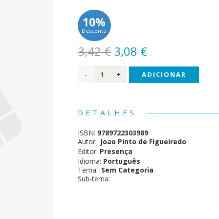
10%
Desconto
O
O
3,42
€
3,08
€
preço
preço
Quantidade
ADICIONAR
original
atual
era:
é:
de
3,42 €.
3,08 €.
Cesário
DETALHES
Verde
ISBN:
9789722303989
Autor:
Joao Pinto de Figueiredo
Editor:
Presença
Idioma:
Português
Tema:
Sem Categoria
Sub-tema: