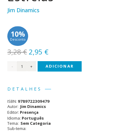
Jim Dinamics
10%
Desconto
O
O
3,28
€
2,95
€
preço
preço
Quantidade
ADICIONAR
original
atual
era:
é:
de
3,28 €.
2,95 €.
Esquadrão
DETALHES
das
ISBN:
9789722309479
Estrelas
Autor:
Jim Dinamics
Editor:
Presença
Idioma:
Português
Tema:
Sem Categoria
Sub-tema: