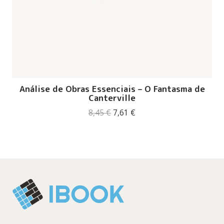
Análise de Obras Essenciais – O Fantasma de
Canterville
O
O
8,45
€
7,61
€
preço
preço
original
atual
era:
é:
8,45 €.
7,61 €.