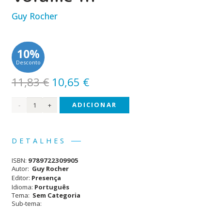
Guy Rocher
10%
Desconto
O
O
11,83
€
10,65
€
preço
preço
Quantidade
ADICIONAR
original
atual
era:
é:
de
11,83 €.
10,65 €.
Sociologia
DETALHES
Geral
ISBN:
9789722309905
-
Autor:
Guy Rocher
Editor:
Presença
Volume
Idioma:
Português
Tema:
Sem Categoria
III
Sub-tema: