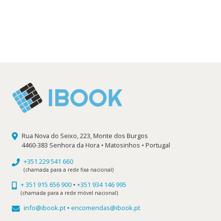
preço
preço
original
atual
era:
é:
15,50 €.
13,95 €.
Rua Nova do Seixo, 223, Monte dos Burgos
4460-383 Senhora da Hora • Matosinhos • Portugal
+351 229 541 660
(chamada para a rede fixa nacional)
+ 351 915 656 900
•
+351 934 146 995
(chamada para a rede móvel nacional)
info@ibook.pt
•
encomendas@ibook.pt