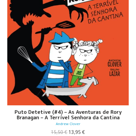
Puto Detetive (#4) – As Aventuras de Rory
Branagan – A Terrível Senhora da Cantina
Andrew Clover
O
O
15,50
€
13,95
€