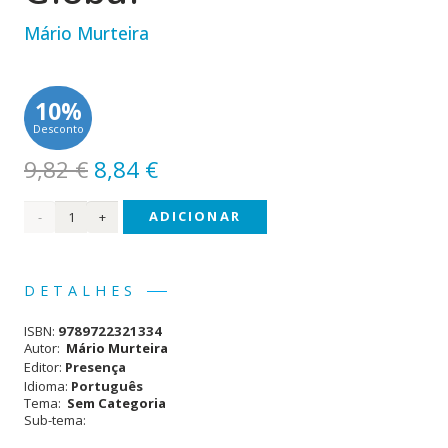
Mário Murteira
10%
Desconto
O
O
9,82
€
8,84
€
preço
preço
Quantidade
ADICIONAR
original
atual
era:
é:
de
9,82 €.
8,84 €.
Economia
DETALHES
do
ISBN:
9789722321334
Mercado
Autor:
Mário Murteira
Editor:
Presença
Global
Idioma:
Português
Tema:
Sem Categoria
Sub-tema: