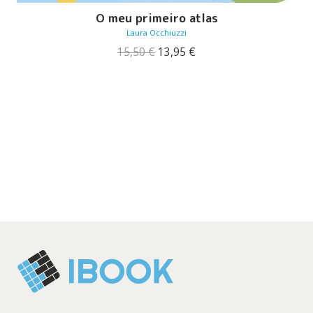
O meu primeiro atlas
Laura Occhiuzzi
O
O
15,50
€
13,95
€
preço
preço
original
atual
era:
é:
15,50 €.
13,95 €.