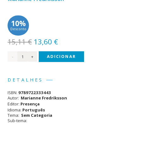
10%
Desconto
O
O
15,11
€
13,60
€
preço
preço
Quantidade
ADICIONAR
original
atual
era:
é:
de
15,11 €.
13,60 €.
Mãe
DETALHES
e
ISBN:
9789722333443
Filha
Autor:
Marianne Fredriksson
Editor:
Presença
Idioma:
Português
Tema:
Sem Categoria
Sub-tema: