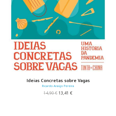
Ideias Concretas sobre Vagas
Ricardo Araújo Pereira
O
O
14,90
€
13,41
€
preço
preço
original
atual
era:
é:
14,90 €.
13,41 €.