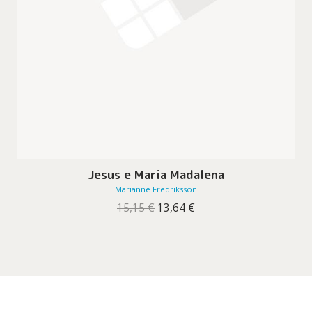
Jesus e Maria Madalena
Marianne Fredriksson
O
O
15,15
€
13,64
€
preço
preço
original
atual
era:
é:
15,15 €.
13,64 €.