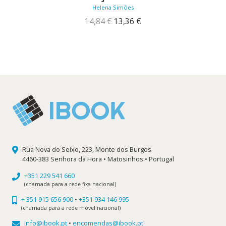
Helena Simões
O
O
14,84
€
13,36
€
preço
preço
original
atual
era:
é:
14,84 €.
13,36 €.
Rua Nova do Seixo, 223, Monte dos Burgos
4460-383 Senhora da Hora • Matosinhos • Portugal
+351 229 541 660
(chamada para a rede fixa nacional)
+ 351 915 656 900
•
+351 934 146 995
(chamada para a rede móvel nacional)
info@ibook.pt
•
encomendas@ibook.pt