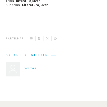
Tema:
Infantil e Juvenil
(#3) -
Sub-tema:
Literatura Juvenil
O
Guião
Inesperado
PARTILHAR:
SOBRE O AUTOR
Ver mais