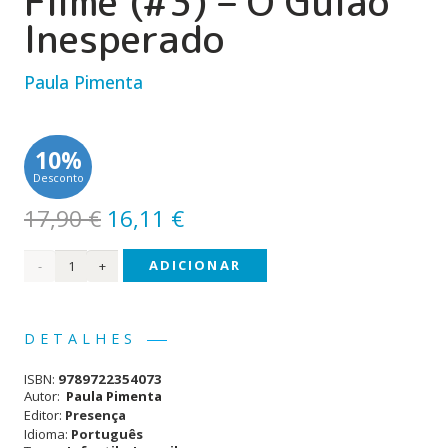
Filme (#3) – O Guião
Inesperado
Paula Pimenta
10%
Desconto
O
O
17,90
€
16,11
€
preço
preço
Quantidade
ADICIONAR
original
atual
era:
é:
de A
17,90 €.
16,11 €.
Minha
DETALHES
Vida
ISBN:
9789722354073
é um
Autor:
Paula Pimenta
Editor:
Presença
Filme
Idioma:
Português