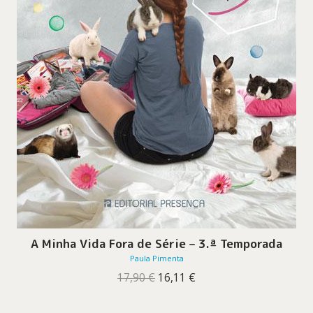
A Minha Vida Fora de Série – 3.ª Temporada
Paula Pimenta
O
O
17,90
€
16,11
€
preço
preço
original
atual