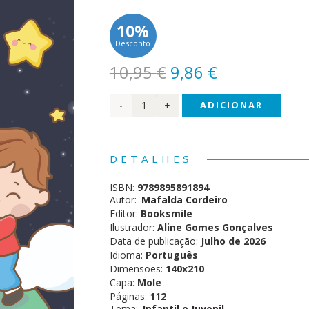
10%
Desconto
O
O
10,95
€
9,86
€
preço
preço
Quantidade
ADICIONAR
original
atual
era:
é:
de O
10,95 €.
9,86 €.
Teu
DETALHES
Brilho
ISBN:
9789895891894
Ilumina
Autor:
Mafalda Cordeiro
Editor:
Booksmile
o
Ilustrador:
Aline Gomes Gonçalves
Data de publicação:
Julho de 2026
Mundo!
Idioma:
Português
Dimensões:
140x210
Capa:
Mole
Páginas:
112
Tema:
Infantil e Juvenil