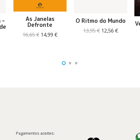
As Janelas
 –
O Ritmo do Mundo
V
Defronte
de
O
O
13,95
€
12,56
€
O
O
16,65
€
14,99
€
preço
preço
preço
preço
O
original
atual
original
atual
reço
era:
é:
era:
é:
tual
13,95 €.
12,56 €.
16,65 €.
14,99 €.
:
4,40 €.
Pagamentos aceites: