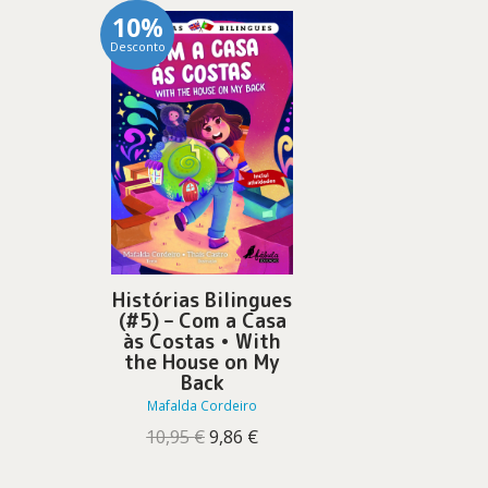
10%
Desconto
Histórias Bilingues
(#5) – Com a Casa
às Costas • With
the House on My
Back
Mafalda Cordeiro
O
O
10,95
€
9,86
€
preço
preço
original
atual