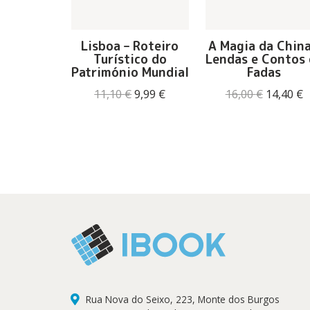
Lisboa – Roteiro
A Magia da China
a sem
Turístico do
Lendas e Contos 
tes
Património Mundial
Fadas
Chopra
O
O
O
11,10
€
9,99
€
16,00
€
14,40
€
O
O
13,95
€
preço
preço
preço
p
preço
preço
original
atual
original
a
original
atual
era:
é:
era:
é
era:
é:
11,10 €.
9,99 €.
16,00 €.
1
15,50 €.
13,95 €.
Rua Nova do Seixo, 223, Monte dos Burgos