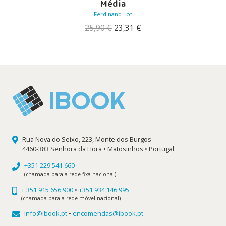
Média
Ferdinand Lot
O
O
25,90
€
23,31
€
preço
preço
original
atual
era:
é:
25,90 €.
23,31 €.
Rua Nova do Seixo, 223, Monte dos Burgos
4460-383 Senhora da Hora • Matosinhos • Portugal
+351 229 541 660
(chamada para a rede fixa nacional)
+ 351 915 656 900
•
+351 934 146 995
(chamada para a rede móvel nacional)
info@ibook.pt
•
encomendas@ibook.pt