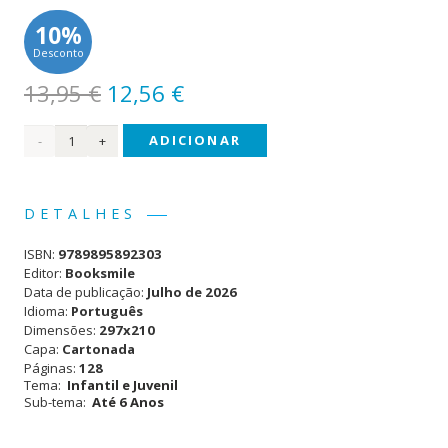
10%
Desconto
O
O
13,95
€
12,56
€
preço
preço
Quantidade
ADICIONAR
original
atual
era:
é:
de
13,95 €.
12,56 €.
Bluey!
DETALHES
Incrível
ISBN:
9789895892303
Livro
Editor:
Booksmile
Data de publicação:
Julho de 2026
de
Idioma:
Português
Dimensões:
297x210
Colorir
Capa:
Cartonada
Páginas:
128
Tema:
Infantil e Juvenil
Sub-tema:
Até 6 Anos