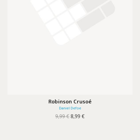
Robinson Crusoé
Daniel Defoe
O
O
9,99
€
8,99
€
preço
preço
original
atual
era:
é:
9,99 €.
8,99 €.