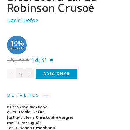
Robinson Crusoé
Daniel Defoe
10%
Desconto
O
O
15,90
€
14,31
€
preço
preço
Quantidade
ADICIONAR
original
atual
era:
é:
de
15,90 €.
14,31 €.
Clássicos
DETALHES
da
ISBN:
9789896828882
Literatura
Autor:
Daniel Defoe
Ilustrador:
Jean-Christophe Vergne
em
Idioma:
Português
Tema:
Banda Desenhada
BD -