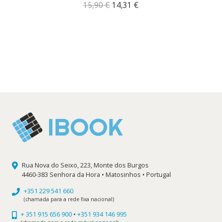
O
O
15,90
€
14,31
€
preço
preço
original
atual
era:
é:
15,90 €.
14,31 €.
Rua Nova do Seixo, 223, Monte dos Burgos
4460-383 Senhora da Hora • Matosinhos • Portugal
+351 229 541 660
(chamada para a rede fixa nacional)
+ 351 915 656 900
•
+351 934 146 995