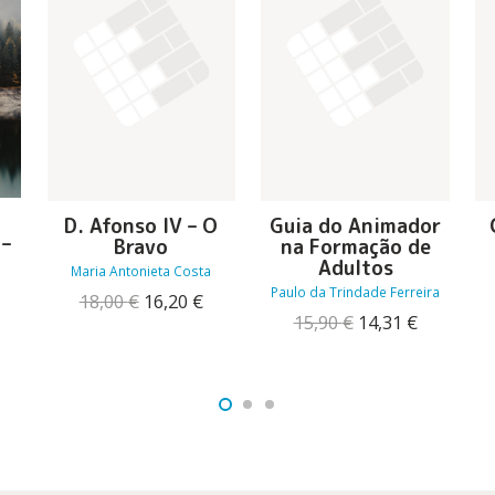
D. Afonso IV – O
Guia do Animador
 –
Bravo
na Formação de
Adultos
Maria Antonieta Costa
Paulo da Trindade Ferreira
O
O
18,00
€
16,20
€
preço
preço
O
O
15,90
€
14,31
€
O
original
atual
preço
preço
reço
era:
é:
original
atual
tual
18,00 €.
16,20 €.
era:
é:
:
15,90 €.
14,31 €.
7,91 €.