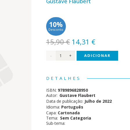
Gustave Flaubert
10%
Desconto
O
O
15,90
€
14,31
€
preço
preço
Quantidade
ADICIONAR
original
atual
era:
é:
de
15,90 €.
14,31 €.
Clássicos
DETALHES
da
ISBN:
9789896828950
Literatura
Autor:
Gustave Flaubert
Data de publicação:
Julho de 2022
em
Idioma:
Português
Capa:
Cartonada
BD -
Tema:
Sem Categoria
Sub-tema:
Madame