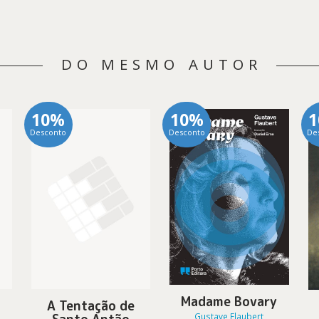
DO MESMO AUTOR
10%
10%
Desconto
Desconto
De
Madame Bovary
y
A Tentação de
Gustave Flaubert