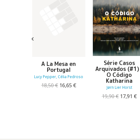
Série Casos
radora
A La Mesa en
Arquivados (#1)
ia de
Portugal
O Código
ides
Lucy Pepper, Célia Pedroso
Katharina
O
O
18,50
€
16,65
€
O
O
14,36
€
Jørn Lier Horst
preço
preço
preço
preço
O
19,90
€
17,91
€
original
atual
original
atual
preço
p
era:
é:
era:
é:
original
a
18,50 €.
16,65 €.
15,95 €.
14,36 €.
era:
é
19,90 €.
1