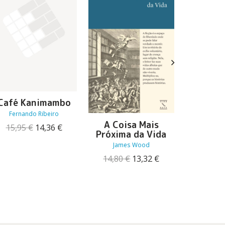
A Re
Café Kanimambo
Nora
Fernando Ribeiro
18,80
A Coisa Mais
O
O
15,95
€
14,36
€
Próxima da Vida
preço
preço
James Wood
original
atual
era:
é:
O
O
14,80
€
13,32
€
15,95 €.
14,36 €.
preço
preço
original
atual
era:
é:
14,80 €.
13,32 €.