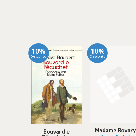
10%
10%
Desconto
Desconto
Bovary
Madame Bovar
Bouvard e