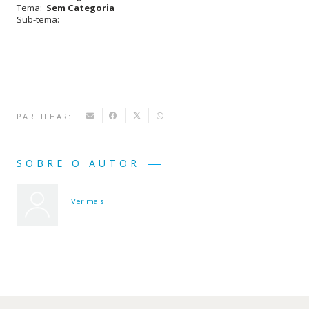
Tema:
Sem Categoria
Sub-tema:
Funciona
o
Aspirador
PARTILHAR:
SOBRE O AUTOR
Ver mais