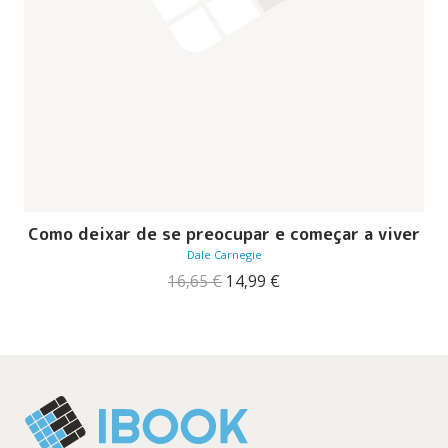
Como deixar de se preocupar e começar a viver
Dale Carnegie
O
O
16,65
€
14,99
€
preço
preço
original
atual
era:
é:
16,65 €.
14,99 €.