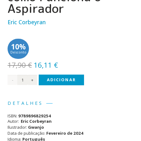
Aspirador
Eric Corbeyran
10%
Desconto
O
O
17,90
€
16,11
€
preço
preço
Quantidade
ADICIONAR
original
atual
era:
é:
de
17,90 €.
16,11 €.
Léa
DETALHES
Não
ISBN:
9789896829254
se
Autor:
Eric Corbeyran
Ilustrador:
Gwanjo
Lembra
Data de publicação:
Fevereiro de 2024
Idioma:
Português
como