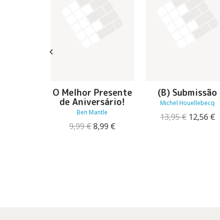
exandre –
O Melhor Presente
(B) Submissão
uiz
de Aniversário!
Michel Houellebecq
Ben Mantle
O
13,95
€
12,56
€
O
O
17,96
€
O
O
preço
p
9,99
€
8,99
€
preço
preço
preço
preço
original
a
original
atual
original
atual
era:
é
era:
é:
era:
é:
13,95 €.
1
19,95 €.
17,96 €.
9,99 €.
8,99 €.