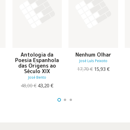
Antologia da
Nenhum Olhar
Poesia Espanhola
José Luís Peixoto
das Origens ao
O
O
O
17,70
€
15,93
€
Século XIX
reço
preço
preço
José Bento
tual
original
atual
:
O
O
era:
é:
48,00
€
43,20
€
2,56 €.
preço
preço
17,70 €.
15,93 €.
original
atual
era:
é:
48,00 €.
43,20 €.