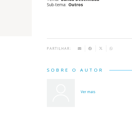
Sub-tema:
Outros
BD -
Peregrinação
(#2)
PARTILHAR:
SOBRE O AUTOR
Ver mais