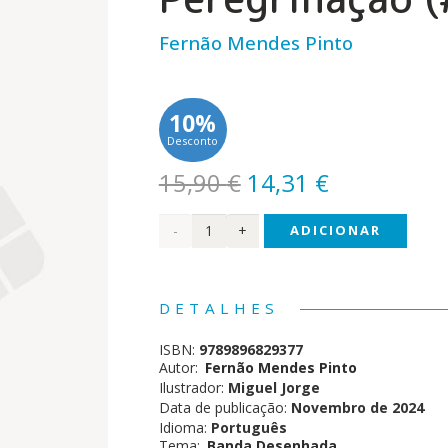
Fernão Mendes Pinto
10%
Desconto
O
O
15,90
€
14,31
€
preço
preço
Quantidade
ADICIONAR
original
atual
era:
é:
de
15,90 €.
14,31 €.
Clássicos
DETALHES
da
ISBN:
9789896829377
Literatura
Autor:
Fernão Mendes Pinto
Ilustrador:
Miguel Jorge
Portuguesa
Data de publicação:
Novembro de 2024
Idioma:
Português
em
Tema:
Banda Desenhada