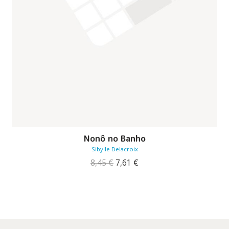
Nonô no Banho
Sibylle Delacroix
O
O
8,45
€
7,61
€
preço
preço
original
atual
era:
é:
8,45 €.
7,61 €.