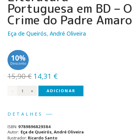
Portuguesa em BD – O
Crime do Padre Amaro
Eça de Queirós, André Oliveira
10%
Desconto
O
O
15,90
€
14,31
€
preço
preço
Quantidade
ADICIONAR
original
atual
era:
é:
de
15,90 €.
14,31 €.
Clássicos
DETALHES
da
ISBN:
9789896829384
Literatura
Autor:
Eça de Queirós, André Oliveira
Ilustrador:
Ricardo Santo