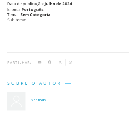
Portuguesa
Data de publicação:
Julho de 2024
Idioma:
Português
em
Tema:
Sem Categoria
Sub-tema:
BD -
O
Crime
do
Padre
PARTILHAR:
Amaro
SOBRE O AUTOR
Ver mais