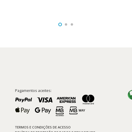
era:
é:
era:
é:
tual
12,99 €.
11,69 €.
24,90 €.
22,41 €.
:
7,91 €.
Pagamentos aceites:
TERMOS E CONDIÇÕES DE ACESSO