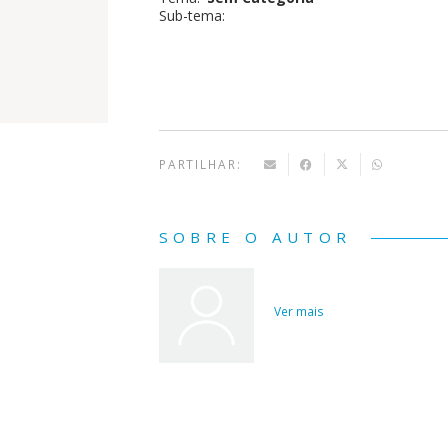
Sub-tema:
BD -
Maria
Moisés
PARTILHAR:
SOBRE O AUTOR
Ver mais