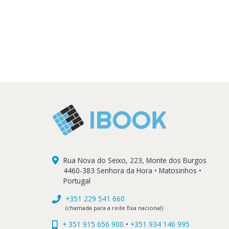
original
atual
original
atual
original
a
era:
é:
era:
é:
era:
é
15,50 €.
13,95 €.
10,95 €.
9,86 €.
19,90 €.
1
Rua Nova do Seixo, 223, Monte dos Burgos
4460-383 Senhora da Hora • Matosinhos •
Portugal
+351 229 541 660
(chamada para a rede fixa nacional)
+ 351 915 656 900
•
+351 934 146 995