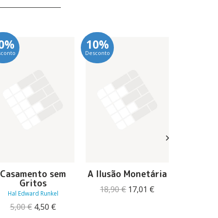
0%
10%
10%
sconto
Desconto
Desconto
Livro
Animais
11,50
Casamento sem
A Ilusão Monetária
Gritos
O
O
18,90
€
17,01
€
Hal Edward Runkel
preço
preço
O
O
5,00
€
4,50
€
original
atual
preço
preço
era:
é: