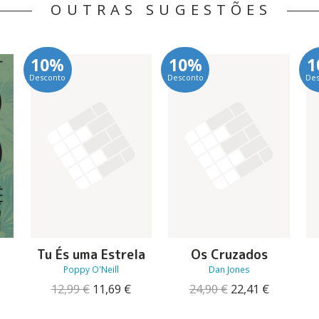
OUTRAS SUGESTÕES
10%
10%
1
Desconto
Desconto
De
Tu És uma Estrela
Os Cruzados
Poppy O'Neill
Dan Jones
O
O
O
O
12,99
€
11,69
€
24,90
€
22,41
€
preço
preço
preço
preço
O
original
atual
original
atual
reço