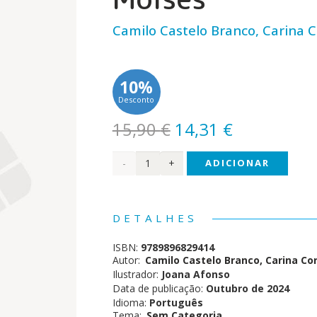
Camilo Castelo Branco, Carina C
10%
Desconto
O
O
15,90
€
14,31
€
preço
preço
Quantidade
ADICIONAR
original
atual
era:
é:
de
15,90 €.
14,31 €.
Clássicos
DETALHES
da
ISBN:
9789896829414
Literatura
Autor:
Camilo Castelo Branco, Carina Cor
Ilustrador:
Joana Afonso
Portuguesa
Data de publicação:
Outubro de 2024
Idioma:
Português
em
Tema:
Sem Categoria