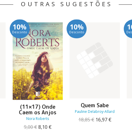
OUTRAS SUGESTÕES
10%
10%
1
Desconto
Desconto
De
Quem Sabe
(11×17) Onde
Caem os Anjos
Pauline Delabroy-Allard
Nora Roberts
O
O
18,85
€
16,97
€
preço
preço
O
O
9,00
€
8,10
€
O
original
atual