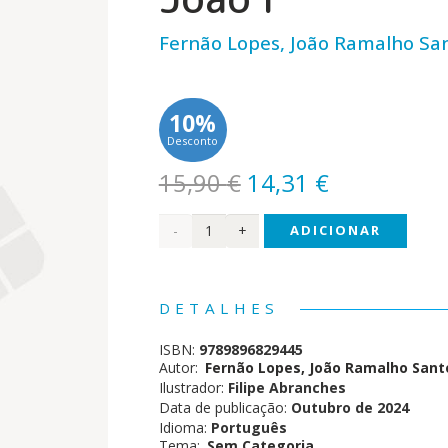
Fernão Lopes, João Ramalho Sa
10%
Desconto
O
O
15,90
€
14,31
€
preço
preço
Quantidade
ADICIONAR
original
atual
era:
é:
de
15,90 €.
14,31 €.
Clássicos
DETALHES
da
ISBN:
9789896829445
Literatura
Autor:
Fernão Lopes, João Ramalho Sant
Ilustrador:
Filipe Abranches
Portuguesa
Data de publicação:
Outubro de 2024
Idioma:
Português
em
Tema:
Sem Categoria