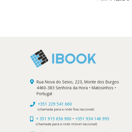
era:
é:
preço
p
era:
é:
14,90 €.
13,41 €.
original
a
18,90 €.
17,01 €.
era:
é
14,35 €.
1
Rua Nova do Seixo, 223, Monte dos Burgos
4460-383 Senhora da Hora • Matosinhos •
Portugal
+351 229 541 660
(chamada para a rede fixa nacional)
+ 351 915 656 900
•
+351 934 146 995
(chamada para a rede móvel nacional)