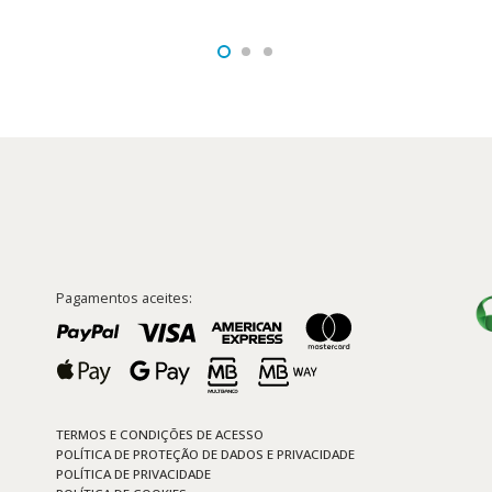
preço
preço
reço
era:
é:
original
atual
tual
18,85 €.
16,97 €.
era:
é:
:
9,00 €.
8,10 €.
2,92 €.
Pagamentos aceites:
TERMOS E CONDIÇÕES DE ACESSO
POLÍTICA DE PROTEÇÃO DE DADOS E PRIVACIDADE
POLÍTICA DE PRIVACIDADE