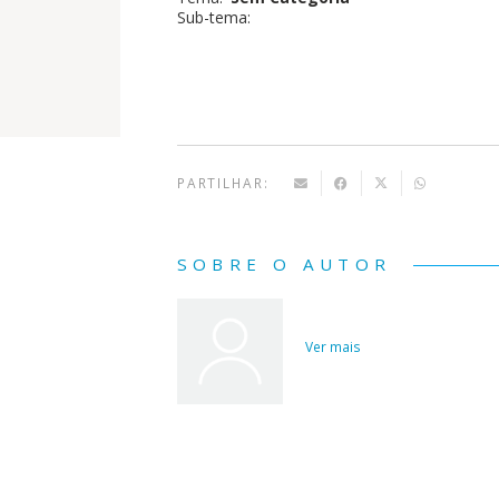
Sub-tema:
BD -
Crónica
D.
João
I
PARTILHAR:
SOBRE O AUTOR
Ver mais