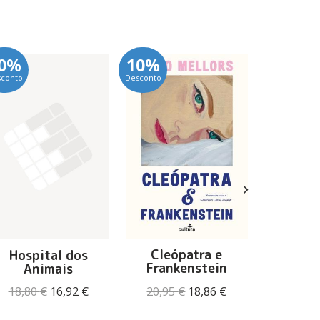
0%
10%
10%
sconto
Desconto
Desconto
Cleópatra e
Hospital dos
Mulher 
Frankenstein
Animais
Guitarra
Denni
O
O
O
O
20,95
€
18,86
€
18,80
€
16,92
€
14,40
preço
preço
preço
preço
original
atual
original
atual