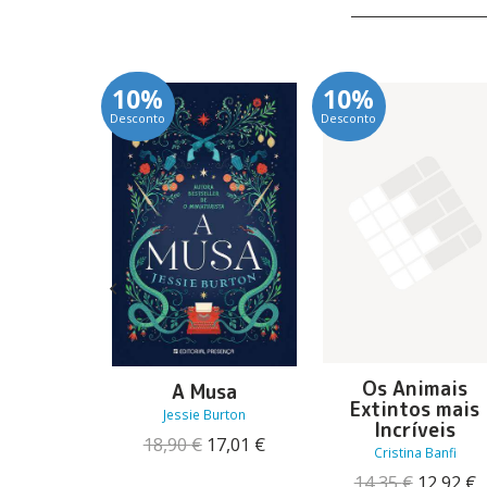
10%
10%
Desconto
Desconto
chos
Os Animais
A Musa
Extintos mais
 Torga
Jessie Burton
Incríveis
O
O
13,41
€
O
O
18,90
€
17,01
€
Cristina Banfi
preço
preço
preço
preço
original
atual
O
14,35
€
12,92
€
original
atual