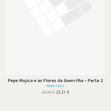
Pepe Mujica e as Flores da Guerrilha – Parte 2
Matías Castro
O
O
25,90
€
23,31
€
preço
preço
original
atual
era:
é:
25,90 €.
23,31 €.