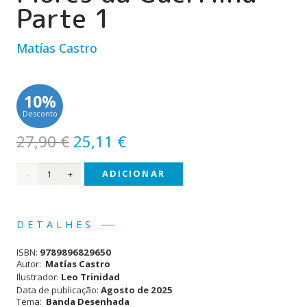
Parte 1
Matías Castro
10%
Desconto
O
O
27,90
€
25,11
€
preço
preço
Quantidade
ADICIONAR
original
atual
era:
é:
de
27,90 €.
25,11 €.
Pepe
DETALHES
Mujica
ISBN:
9789896829650
e as
Autor:
Matías Castro
Ilustrador:
Leo Trinidad
Flores
Data de publicação:
Agosto de 2025
Tema:
Banda Desenhada
da