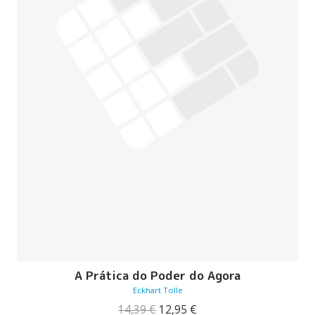
A Prática do Poder do Agora
Eckhart Tolle
O
O
14,39
€
12,95
€