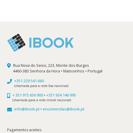
preço
preço
original
atual
era:
é:
14,39 €.
12,95 €.
Rua Nova do Seixo, 223, Monte dos Burgos
4460-383 Senhora da Hora • Matosinhos • Portugal
+351 229 541 660
(chamada para a rede fixa nacional)
+ 351 915 656 900
•
+351 934 146 995
(chamada para a rede móvel nacional)
info@ibook.pt
•
encomendas@ibook.pt
Pagamentos aceites: