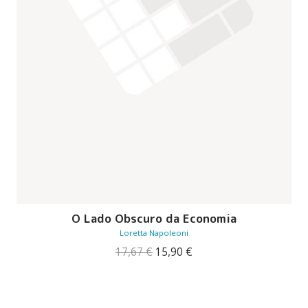
O Lado Obscuro da Economia
Loretta Napoleoni
O
O
17,67
€
15,90
€
preço
preço
original
atual
era:
é:
17,67 €.
15,90 €.