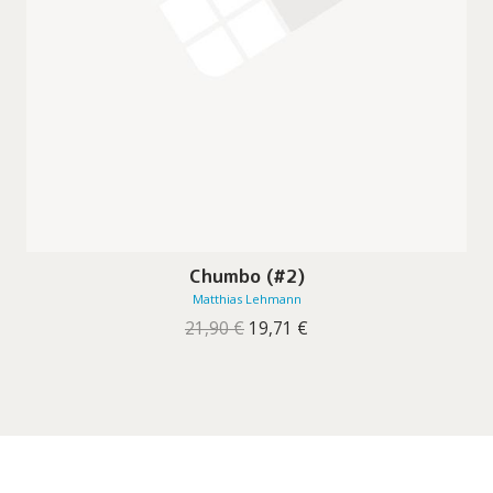
Chumbo (#2)
Matthias Lehmann
O
O
21,90
€
19,71
€
preço
preço
original
atual
era:
é:
21,90 €.
19,71 €.