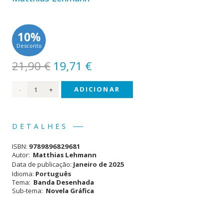
10%
Desconto
O
O
21,90
€
19,71
€
preço
preço
Quantidade
ADICIONAR
original
atual
era:
é:
de
21,90 €.
19,71 €.
Chumbo
DETALHES
(#1)
ISBN:
9789896829681
Autor:
Matthias Lehmann
Data de publicação:
Janeiro de 2025
Idioma:
Português
Tema:
Banda Desenhada
Sub-tema:
Novela Gráfica