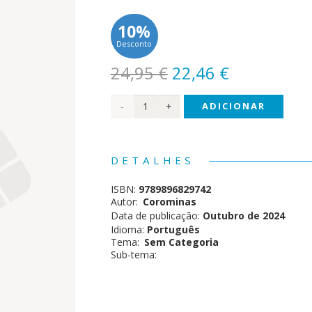
10%
Desconto
O
O
24,95
€
22,46
€
preço
preço
Quantidade
ADICIONAR
original
atual
era:
é:
de
24,95 €.
22,46 €.
Dorian
DETALHES
Gray
ISBN:
9789896829742
Autor:
Corominas
Data de publicação:
Outubro de 2024
Idioma:
Português
Tema:
Sem Categoria
Sub-tema: