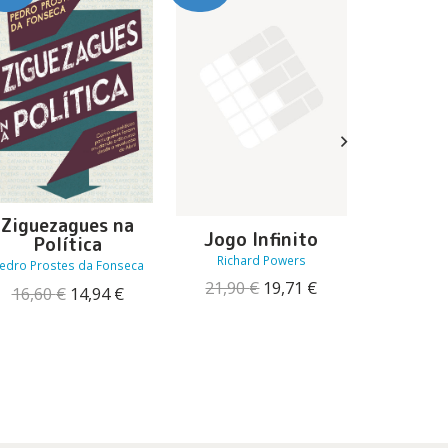
Ziguezagues na
Jogo Infinito
Tu co
Política
Dr
Richard Powers
edro Prostes da Fonseca
Bianc
O
O
21,90
€
19,71
€
O
O
16,60
€
14,94
€
preço
preço
13,30
preço
preço
original
atual
original
atual
era:
é:
era:
é:
21,90 €.
19,71 €.
16,60 €.
14,94 €.