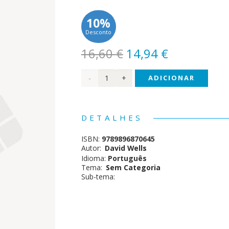
10%
Desconto
O
O
16,60
€
14,94
€
preço
preço
Quantidade
ADICIONAR
original
atual
era:
é:
de O
16,60 €.
14,94 €.
Seu
DETALHES
Signo
ISBN:
9789896870645
Astrológico
Autor:
David Wells
Idioma:
Português
Lunar
Tema:
Sem Categoria
Sub-tema: