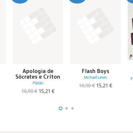
Apologia de
Flash Boys
Sócrates e Críton
Michael Lewis
P
Platão
O
O
16,90
€
15,21
€
O
O
O
preço
preço
16,90
€
15,21
€
reço
preço
preço
original
atual
tual
original
atual
era:
é:
:
era:
é:
16,90 €.
15,21 €.
7,73 €.
16,90 €.
15,21 €.