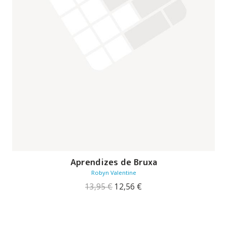
Aprendizes de Bruxa
Robyn Valentine
O
O
13,95
€
12,56
€
preço
preço
original
atual
era:
é:
13,95 €.
12,56 €.