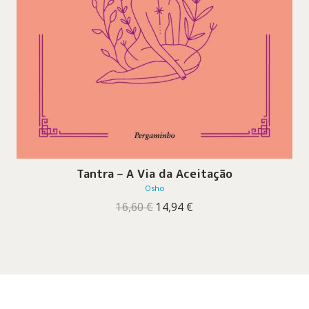
Tantra – A Via da Aceitação
Osho
O
O
16,60
€
14,94
€
preço
preço
original
atual
era:
é:
16,60 €.
14,94 €.