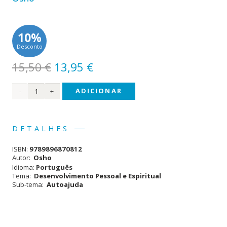
10%
Desconto
O
O
15,50
€
13,95
€
preço
preço
Quantidade
ADICIONAR
original
atual
era:
é:
de
15,50 €.
13,95 €.
Perigo:
DETALHES
Verdade
ISBN:
9789896870812
Autor:
Osho
Idioma:
Português
Tema:
Desenvolvimento Pessoal e Espiritual
Sub-tema:
Autoajuda