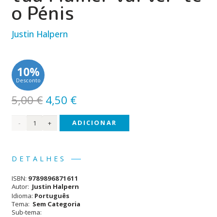
o Pénis
Justin Halpern
10%
Desconto
O
O
5,00
€
4,50
€
preço
preço
Quantidade
ADICIONAR
original
atual
era:
é:
de
5,00 €.
4,50 €.
Quando
DETALHES
te
ISBN:
9789896871611
Casares
Autor:
Justin Halpern
Idioma:
Português
a tua
Tema:
Sem Categoria
Sub-tema:
Mulher