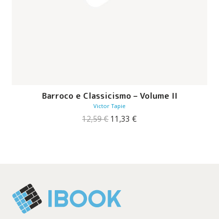
Barroco e Classicismo – Volume II
Victor Tapie
O
O
12,59
€
11,33
€
preço
preço
original
atual
era:
é:
12,59 €.
11,33 €.