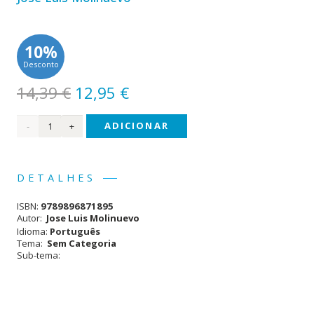
10%
Desconto
O
O
14,39
€
12,95
€
preço
preço
Quantidade
ADICIONAR
original
atual
era:
é:
de
14,39 €.
12,95 €.
Viver
DETALHES
com
ISBN:
9789896871895
Alzheimer
Autor:
Jose Luis Molinuevo
Idioma:
Português
Tema:
Sem Categoria
Sub-tema: