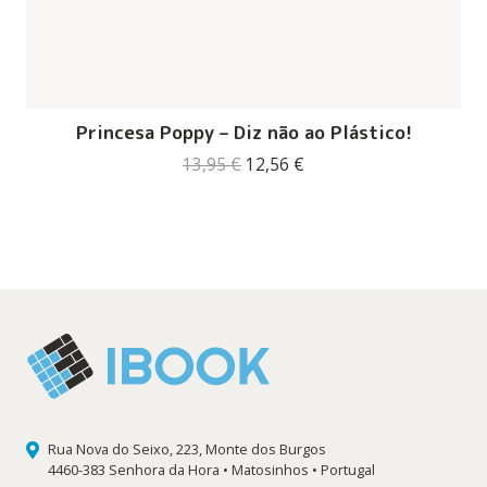
Princesa Poppy – Diz não ao Plástico!
O
O
13,95
€
12,56
€
preço
preço
original
atual
era:
é:
13,95 €.
12,56 €.
Rua Nova do Seixo, 223, Monte dos Burgos
4460-383 Senhora da Hora • Matosinhos • Portugal