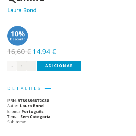
Laura Bond
10%
Desconto
O
O
16,60
€
14,94
€
preço
preço
Quantidade
ADICIONAR
original
atual
era:
é:
de A
16,60 €.
14,94 €.
Mãe
DETALHES
não
ISBN:
9789896872038
Vai
Autor:
Laura Bond
Idioma:
Português
Fazer
Tema:
Sem Categoria
Sub-tema:
Quimio