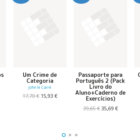
os
Um Crime de
Passaporte para
Categoria
Português 2 (Pack
Livro do
John le Carré
O
Aluno+Caderno de
reço
O
O
17,70
€
15,93
€
Exercícios)
tual
preço
preço
:
original
atual
O
O
39,65
€
35,69
€
0,71 €.
era:
é:
preço
preço
17,70 €.
15,93 €.
original
atual
era:
é:
39,65 €.
35,69 €.