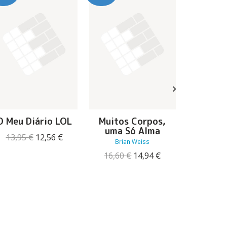
O Meu Diário LOL
Muitos Corpos,
Vermel
uma Só Alma
Emanuel
O
O
13,95
€
12,56
€
Brian Weiss
4,23
preço
preço
O
O
16,60
€
14,94
€
original
atual
preço
preço
era:
é:
original
atual
13,95 €.
12,56 €.
era:
é:
16,60 €.
14,94 €.