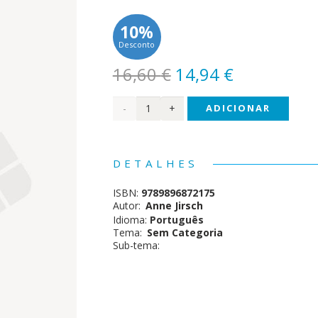
10%
Desconto
O
O
16,60
€
14,94
€
preço
preço
Quantidade
ADICIONAR
original
atual
era:
é:
de
16,60 €.
14,94 €.
Um
DETALHES
Futuro
ISBN:
9789896872175
Perfeito
Autor:
Anne Jirsch
Idioma:
Português
Tema:
Sem Categoria
Sub-tema: