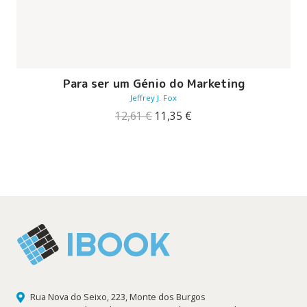
Para ser um Génio do Marketing
Jeffrey J. Fox
O
O
12,61
€
11,35
€
preço
preço
original
atual
era:
é:
12,61 €.
11,35 €.
Rua Nova do Seixo, 223, Monte dos Burgos