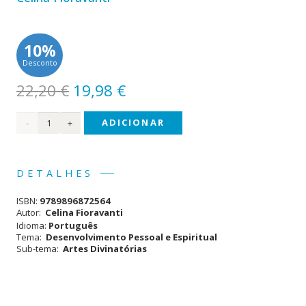
10%
Desconto
O
O
22,20
€
19,98
€
preço
preço
Quantidade
ADICIONAR
original
atual
era:
é:
de
22,20 €.
19,98 €.
Tarot
DETALHES
Místico
ISBN:
9789896872564
Autor:
Celina Fioravanti
Idioma:
Português
Tema:
Desenvolvimento Pessoal e Espiritual
Sub-tema:
Artes Divinatórias