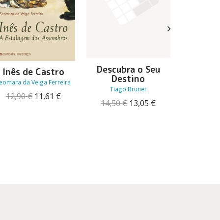
Descubra o Seu
Li
Inês de Castro
Destino
Setec
eomara da Veiga Ferreira
Tiago Brunet
Piedade 
O
O
12,90
€
11,61
€
O
O
14,50
€
13,05
€
8,98
preço
preço
preço
preço
original
atual
original
atual
era:
é:
era:
é:
12,90 €.
11,61 €.
14,50 €.
13,05 €.