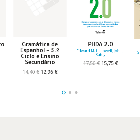
PHDA 2.0
to
Gramática de
Espanhol – 3.º
Edward M. Hallowell, John J.
S
Ratey
Ciclo e Ensino
Secundário
O
O
17,50
€
15,75
€
preço
preço
O
O
O
14,40
€
12,96
€
original
atual
reço
preço
preço
era:
é:
tual
original
atual
17,50 €.
15,75 €.
:
era:
é:
7,99 €.
14,40 €.
12,96 €.