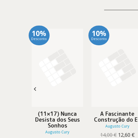
10%
10%
Desconto
Desconto
ar as
(11×17) Nunca
A Fascinante
para ser
Desista dos Seus
Construção do E
iz
Sonhos
Augusto Cury
 Cury
Augusto Cury
O
O
14,00
€
12,60
€