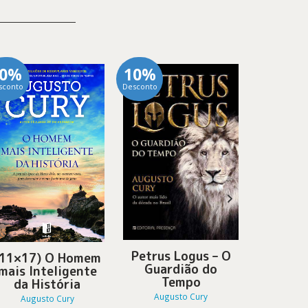
10%
10%
10%
sconto
Desconto
Desconto
Ansieda
Petrus Logus – O
(11×17) O Homem
Enfrent
Guardião do
mais Inteligente
S
Tempo
da História
Augu
Augusto Cury
Augusto Cury