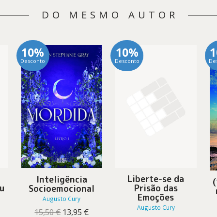
DO MESMO AUTOR
10%
10%
Desconto
Desconto
De
Liberte-se da
Inteligência
u
Prisão das
Socioemocional
Emoções
Augusto Cury
Augusto Cury
O
O
15,50
€
13,95
€