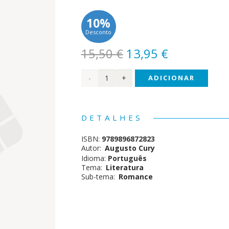
10%
Desconto
O
O
15,50
€
13,95
€
preço
preço
Quantidade
ADICIONAR
original
atual
era:
é:
de
15,50 €.
13,95 €.
Felicidade
DETALHES
Roubada
ISBN:
9789896872823
Autor:
Augusto Cury
Idioma:
Português
Tema:
Literatura
Sub-tema:
Romance