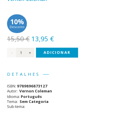
10%
Desconto
O
O
15,50
€
13,95
€
preço
preço
Quantidade
ADICIONAR
original
atual
era:
é:
de
15,50 €.
13,95 €.
Bodypower
DETALHES
ISBN:
9789896873127
Autor:
Vernon Coleman
Idioma:
Português
Tema:
Sem Categoria
Sub-tema: