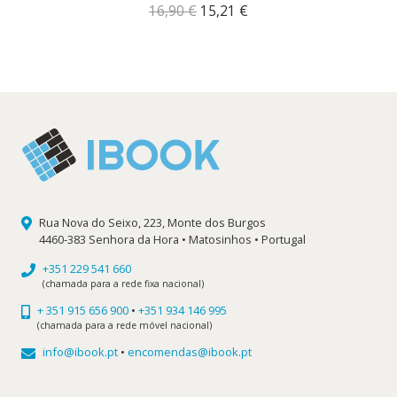
O
O
16,90
€
15,21
€
preço
preço
original
atual
era:
é:
16,90 €.
15,21 €.
Rua Nova do Seixo, 223, Monte dos Burgos
4460-383 Senhora da Hora • Matosinhos • Portugal
+351 229 541 660
(chamada para a rede fixa nacional)
+ 351 915 656 900
•
+351 934 146 995
(chamada para a rede móvel nacional)
info@ibook.pt
•
encomendas@ibook.pt