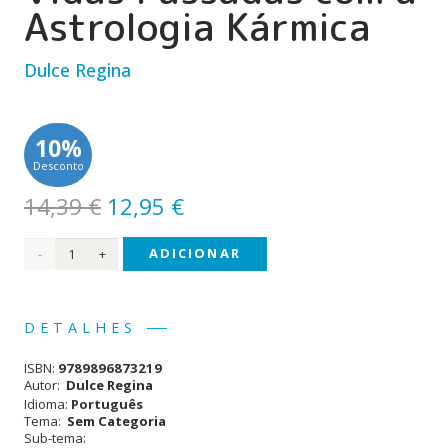
Astrologia Kármica
Dulce Regina
10%
Desconto
O
O
14,39
€
12,95
€
preço
preço
Quantidade
ADICIONAR
original
atual
era:
é:
de
14,39 €.
12,95 €.
Descubra
DETALHES
as
ISBN:
9789896873219
Suas
Autor:
Dulce Regina
Idioma:
Português
Vidas
Tema:
Sem Categoria
Sub-tema:
Passadas