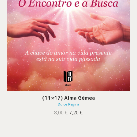
(11×17) Alma Gémea
Dulce Regina
O
O
8,00
€
7,20
€
preço
preço
original
atual
era:
é:
8,00 €.
7,20 €.