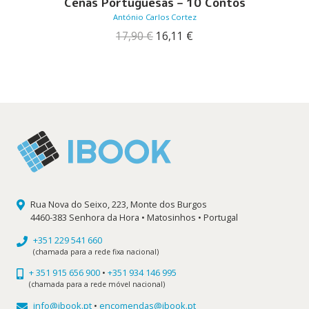
Cenas Portuguesas – 10 Contos
António Carlos Cortez
O
O
17,90
€
16,11
€
preço
preço
original
atual
era:
é:
17,90 €.
16,11 €.
Rua Nova do Seixo, 223, Monte dos Burgos
4460-383 Senhora da Hora • Matosinhos • Portugal
+351 229 541 660
(chamada para a rede fixa nacional)
+ 351 915 656 900
•
+351 934 146 995
(chamada para a rede móvel nacional)
info@ibook.pt
•
encomendas@ibook.pt