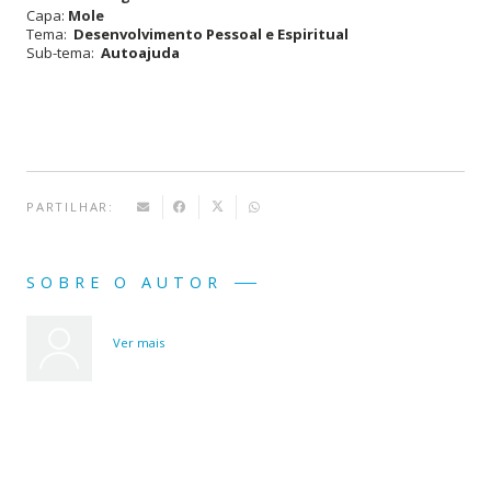
Capa:
Mole
Fácil
Tema:
Desenvolvimento Pessoal e Espiritual
Sub-tema:
Autoajuda
para
Deixar
de
Fumar
PARTILHAR:
SOBRE O AUTOR
Ver mais