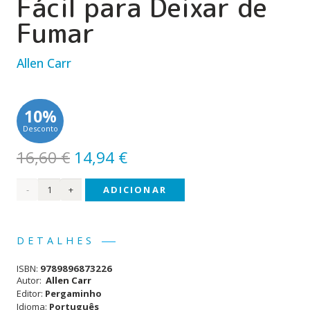
Fácil para Deixar de
Fumar
Allen Carr
10%
Desconto
O
O
16,60
€
14,94
€
preço
preço
Quantidade
ADICIONAR
original
atual
era:
é:
de
16,60 €.
14,94 €.
Easy
DETALHES
Way -
ISBN:
9789896873226
O
Autor:
Allen Carr
Editor:
Pergaminho
Método
Idioma:
Português