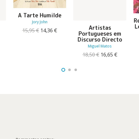
A Tarte Humilde
R
Jory John
L
Artistas
O
O
15,95
€
14,36
€
Portugueses em
preço
preço
Discurso Directo
original
atual
Miguel Matos
era:
é:
O
15,95 €.
14,36 €.
reço
O
O
18,50
€
16,65
€
tual
preço
preço
:
original
atual
2,96 €.
era:
é:
18,50 €.
16,65 €.