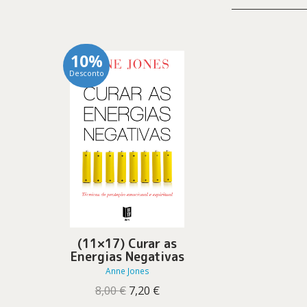
10%
Desconto
(11×17) Curar as
Energias Negativas
Anne Jones
O
O
8,00
€
7,20
€
preço
preço