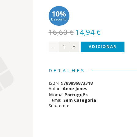
10%
Desconto
O
O
16,60
€
14,94
€
preço
preço
Quantidade
ADICIONAR
original
atual
era:
é:
de
16,60 €.
14,94 €.
Curar
DETALHES
as
ISBN:
9789896873318
Energias
Autor:
Anne Jones
Idioma:
Português
Negativas
Tema:
Sem Categoria
Sub-tema: