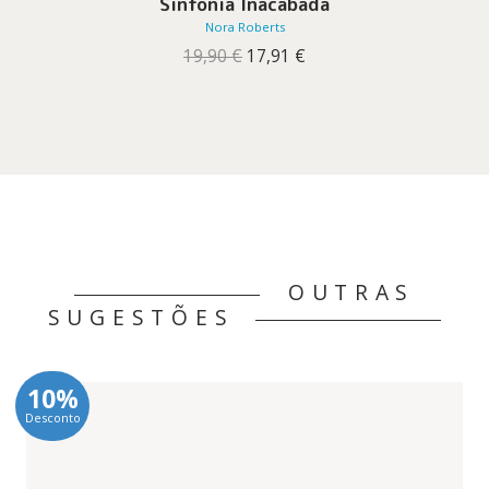
Sinfonia Inacabada
Nora Roberts
O
O
19,90
€
17,91
€
preço
preço
original
atual
era:
é:
19,90 €.
17,91 €.
OUTRAS
SUGESTÕES
10%
Desconto