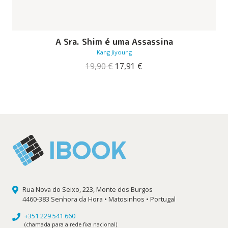
A Sra. Shim é uma Assassina
Kang Jiyoung
O
O
19,90
€
17,91
€
preço
preço
original
atual
era:
é:
19,90 €.
17,91 €.
Rua Nova do Seixo, 223, Monte dos Burgos
4460-383 Senhora da Hora • Matosinhos • Portugal
+351 229 541 660
(chamada para a rede fixa nacional)