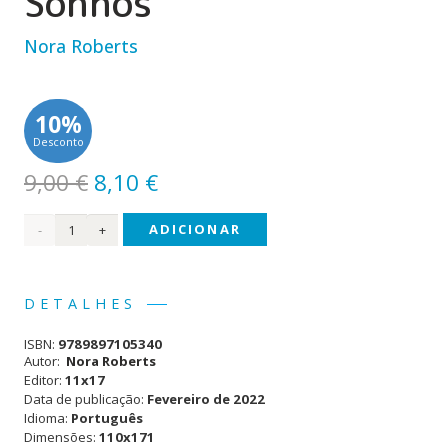
Sonhos
Nora Roberts
10%
Desconto
O
O
9,00
€
8,10
€
preço
preço
Quantidade
ADICIONAR
original
atual
era:
é:
de
9,00 €.
8,10 €.
(11x17)
DETALHES
Terra
ISBN:
9789897105340
de
Autor:
Nora Roberts
Editor:
11x17
Sonhos
Data de publicação:
Fevereiro de 2022
Idioma:
Português
Dimensões:
110x171