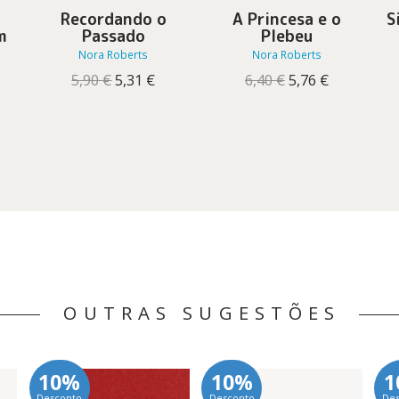
Recordando o
A Princesa e o
S
m
Passado
Plebeu
Nora Roberts
Nora Roberts
O
O
O
O
5,90
€
5,31
€
6,40
€
5,76
€
preço
preço
preço
preço
original
atual
original
atual
reço
era:
é:
era:
é:
tual
5,90 €.
5,31 €.
6,40 €.
5,76 €.
7,91 €.
OUTRAS SUGESTÕES
10%
10%
1
Desconto
Desconto
De