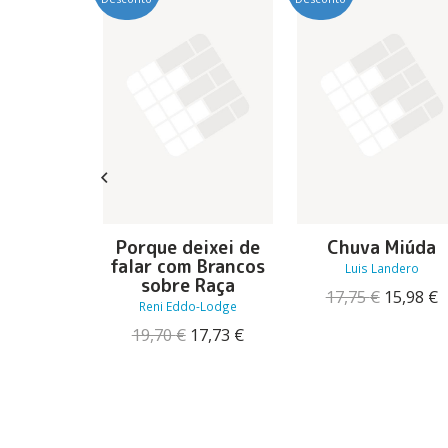
to e
Porque deixei de
Chuva Miúda
ação
falar com Brancos
Luis Landero
sobre Raça
O
17,75
€
15,98
€
O
O
22,41
€
Reni Eddo-Lodge
preço
p
preço
preço
O
O
original
a
19,70
€
17,73
€
original
atual
preço
preço
era:
é
era:
é:
original
atual
17,75 €.
1
24,90 €.
22,41 €.
era:
é:
19,70 €.
17,73 €.