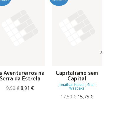
s Aventureiros na
Capitalismo sem
Como 
Serra da Estrela
Capital
Trump 
Jonathan Haskel, Stian
En
O
O
9,90
€
8,91
€
Westlake
preço
preço
16,00
O
O
17,50
€
15,75
€
original
atual
preço
preço
era:
é:
original
atual
9,90 €.
8,91 €.
era:
é:
17,50 €.
15,75 €.