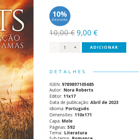
10%
Desconto
O
O
10,00
€
9,00
€
preço
preço
Quantidade
ADICIONAR
original
atual
era:
é:
de
10,00 €.
9,00 €.
(11x17)
DETALHES
Coração
ISBN:
9789897105685
em
Autor:
Nora Roberts
Editor:
11x17
Chama
Data de publicação:
Abril de 2023
Idioma:
Português
Dimensões:
110x171
Capa:
Mole
Páginas:
592
Tema:
Literatura
Sub-tema:
Romance