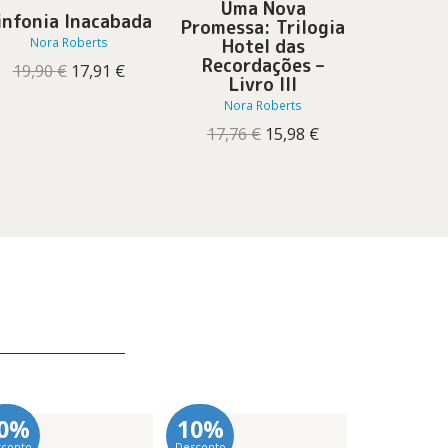
Uma Nova
infonia Inacabada
Luzes
Promessa: Trilogia
Hotel das
Nora Roberts
Nora
Recordações –
O
O
19,90
€
17,91
€
17,70
Livro III
preço
preço
original
atual
Nora Roberts
era:
é:
O
O
17,76
€
15,98
€
19,90 €.
17,91 €.
preço
preço
original
atual
era:
é:
17,76 €.
15,98 €.
0%
10%
10%
sconto
Desconto
Desconto