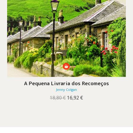
A Pequena Livraria dos Recomeços
Jenny Colgan
O
O
18,80
€
16,92
€
preço
preço
original
atual
era:
é:
18,80 €.
16,92 €.