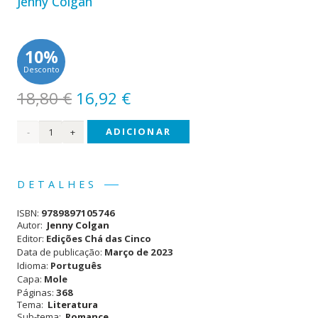
Jenny Colgan
10%
Desconto
O
O
18,80
€
16,92
€
preço
preço
Quantidade
ADICIONAR
original
atual
era:
é:
de
18,80 €.
16,92 €.
Longe
DETALHES
dos
ISBN:
9789897105746
Olhos,
Autor:
Jenny Colgan
Editor:
Edições Chá das Cinco
Perto
Data de publicação:
Março de 2023
Idioma:
Português
do
Capa:
Mole
Coração
Páginas:
368
Tema:
Literatura
Sub-tema:
Romance