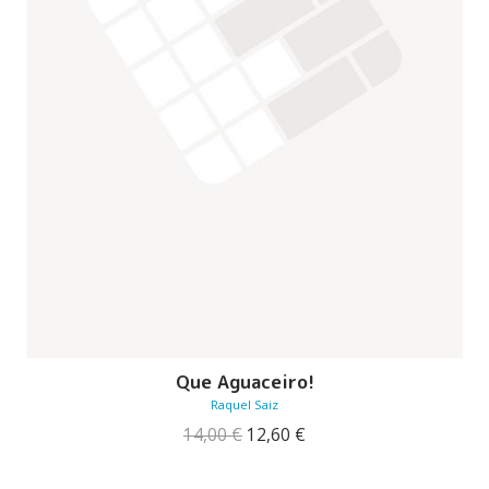
Que Aguaceiro!
Raquel Saiz
O
O
14,00
€
12,60
€
preço
preço
original
atual