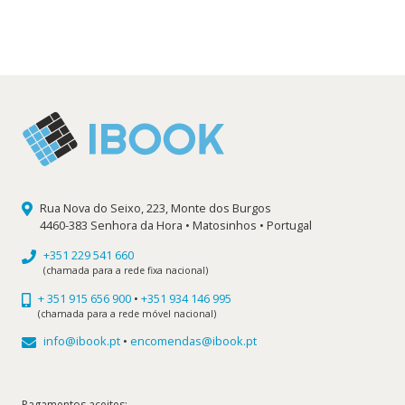
era:
é:
14,00 €.
12,60 €.
Rua Nova do Seixo, 223, Monte dos Burgos
4460-383 Senhora da Hora • Matosinhos • Portugal
+351 229 541 660
(chamada para a rede fixa nacional)
+ 351 915 656 900
•
+351 934 146 995
(chamada para a rede móvel nacional)
info@ibook.pt
•
encomendas@ibook.pt
Pagamentos aceites: