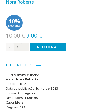
Nora Roberts
10%
Desconto
O
O
10,00
€
9,00
€
preço
preço
Quantidade
ADICIONAR
original
atual
era:
é:
de
10,00 €.
9,00 €.
(11x17)
DETALHES
A
ISBN:
9789897105951
Mentira
Autor:
Nora Roberts
Editor:
11x17
Data de publicação:
Julho de 2023
Idioma:
Português
Dimensões:
112x160
Capa:
Mole
Páginas:
624