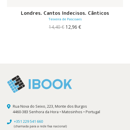
Londres. Cantos Indecisos. Cânticos
Teixeira de Pascoaes
O
O
14,40
€
12,96
€
preço
preço
original
atual
era:
é:
14,40 €.
12,96 €.
Rua Nova do Seixo, 223, Monte dos Burgos
4460-383 Senhora da Hora • Matosinhos • Portugal
+351 229 541 660
(chamada para a rede fixa nacional)