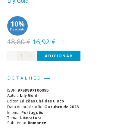
Lily Gold
10%
Desconto
O
O
18,80
€
16,92
€
preço
preço
Quantidade
ADICIONAR
original
atual
era:
é:
de
18,80 €.
16,92 €.
Três
DETALHES
Suecos
ISBN:
9789897106095
na
Autor:
Lily Gold
Editor:
Edições Chá das Cinco
Montanha
Data de publicação:
Outubro de 2023
Idioma:
Português
Tema:
Literatura
Sub-tema:
Romance