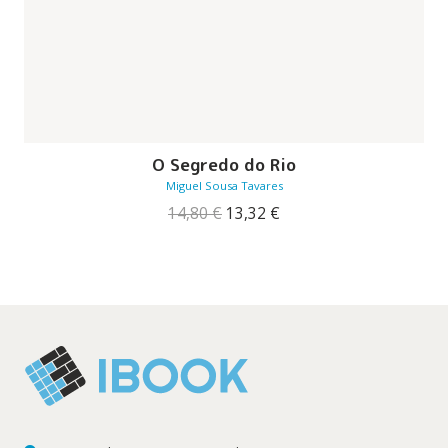
O Segredo do Rio
Miguel Sousa Tavares
O
O
14,80
€
13,32
€
preço
preço
original
atual
era:
é:
14,80 €.
13,32 €.