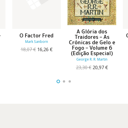
A Glória dos
–
O Factor Fred
Traidores – As
Crónicas de Gelo e
Mark Sanborn
Fogo – Volume 6
a
O
O
18,07
€
16,26
€
(Edição Especial)
preço
preço
O
George R. R. Martin
original
atual
reço
era:
é:
O
O
23,30
€
20,97
€
tual
18,07 €.
16,26 €.
preço
preço
:
original
atual
5,21 €.
era:
é:
23,30 €.
20,97 €.