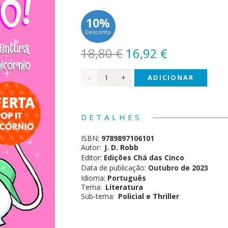
10%
Desconto
O
O
18,80
€
16,92
€
preço
preço
Quantidade
ADICIONAR
original
atual
era:
é:
de
18,80 €.
16,92 €.
Prazer
DETALHES
Mortal
ISBN:
9789897106101
Autor:
J. D. Robb
Editor:
Edições Chá das Cinco
Data de publicação:
Outubro de 2023
Idioma:
Português
Tema:
Literatura
Sub-tema:
Policial e Thriller