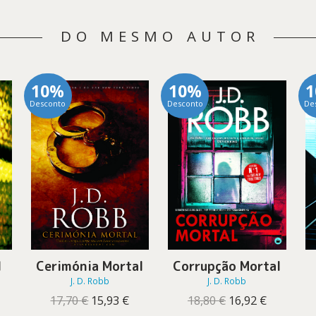
DO MESMO AUTOR
10%
10%
Desconto
Desconto
De
l
Cerimónia Mortal
Corrupção Mortal
J. D. Robb
J. D. Robb
O
O
O
O
17,70
€
15,93
€
18,80
€
16,92
€
reço
preço
preço
preço
preço