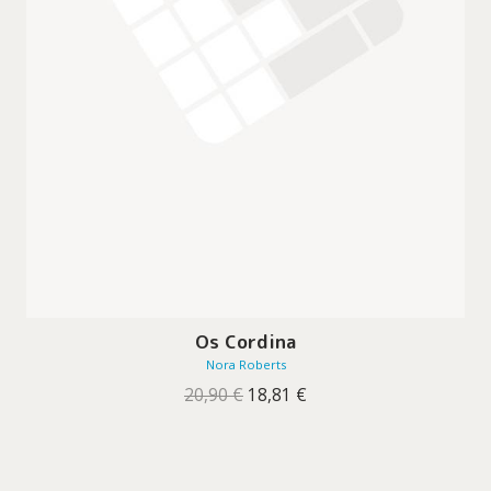
Os Cordina
Nora Roberts
O
O
20,90
€
18,81
€
preço
preço
original
atual
era:
é:
20,90 €.
18,81 €.