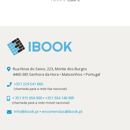
preço
preço
original
atual
era:
é:
10,95 €.
9,86 €.
Rua Nova do Seixo, 223, Monte dos Burgos
4460-383 Senhora da Hora • Matosinhos • Portugal
+351 229 541 660
(chamada para a rede fixa nacional)
+ 351 915 656 900
•
+351 934 146 995
(chamada para a rede móvel nacional)
info@ibook.pt
•
encomendas@ibook.pt