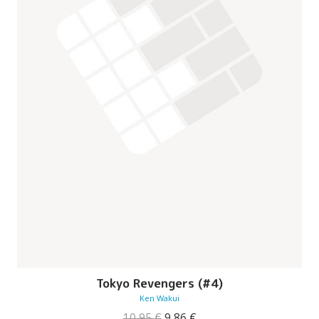
Tokyo Revengers (#4)
Ken Wakui
O
O
10,95
€
9,86
€