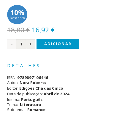
10%
Desconto
O
O
18,80
€
16,92
€
preço
preço
Quantidade
ADICIONAR
original
atual
era:
é:
de
18,80 €.
16,92 €.
Os
DETALHES
Céus
ISBN:
9789897106446
de
Autor:
Nora Roberts
Editor:
Edições Chá das Cinco
Montana
Data de publicação:
Abril de 2024
Idioma:
Português
Tema:
Literatura
Sub-tema:
Romance