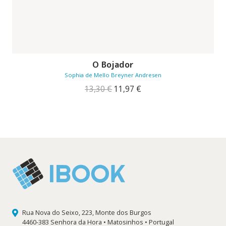
O Bojador
Sophia de Mello Breyner Andresen
O
O
13,30
€
11,97
€
preço
preço
original
atual
era:
é:
13,30 €.
11,97 €.
Rua Nova do Seixo, 223, Monte dos Burgos
4460-383 Senhora da Hora • Matosinhos • Portugal