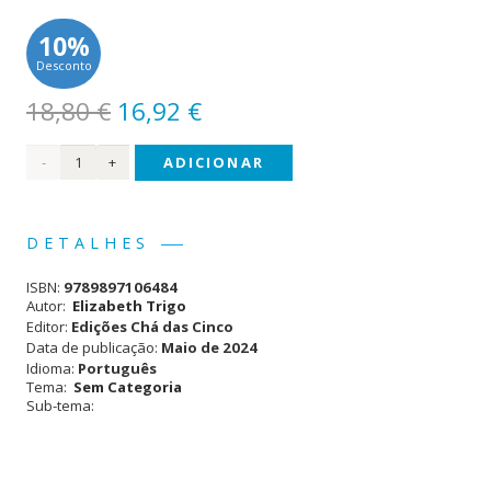
10%
Desconto
O
O
18,80
€
16,92
€
preço
preço
Quantidade
ADICIONAR
original
atual
era:
é:
de
18,80 €.
16,92 €.
Pretensão
DETALHES
ISBN:
9789897106484
Autor:
Elizabeth Trigo
Editor:
Edições Chá das Cinco
Data de publicação:
Maio de 2024
Idioma:
Português
Tema:
Sem Categoria
Sub-tema: