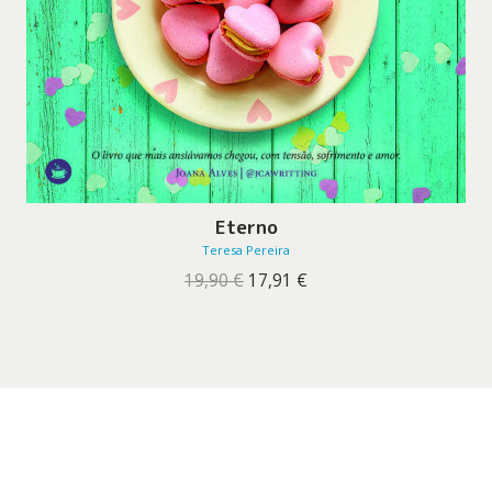
Eterno
Teresa Pereira
O
O
19,90
€
17,91
€
preço
preço
original
atual
era:
é:
19,90 €.
17,91 €.