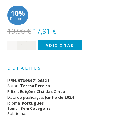
10%
Desconto
O
O
19,90
€
17,91
€
preço
preço
Quantidade
ADICIONAR
original
atual
era:
é:
de
19,90 €.
17,91 €.
Efémero
DETALHES
ISBN:
9789897106521
Autor:
Teresa Pereira
Editor:
Edições Chá das Cinco
Data de publicação:
Junho de 2024
Idioma:
Português
Tema:
Sem Categoria
Sub-tema: