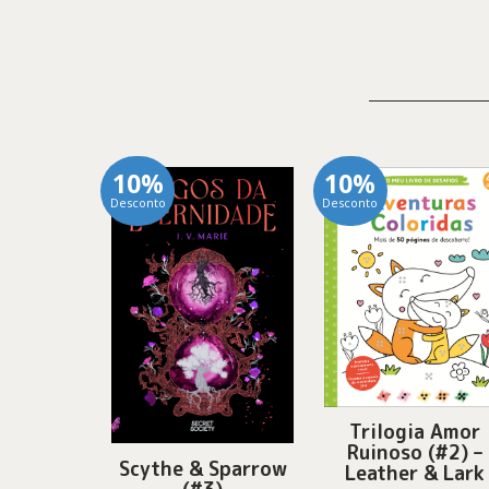
10%
10%
Desconto
Desconto
Trilogia Amor
Ruinoso (#2) –
Scythe & Sparrow
Leather & Lark