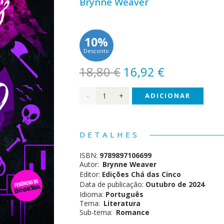
Brynne Weaver
10%
Desconto
O
O
18,80
€
16,92
€
preço
preço
Quantidade
ADICIONAR
original
atual
era:
é:
de
18,80 €.
16,92 €.
Trilogia
DETALHES
Amor
ISBN:
9789897106699
Ruinoso
Autor:
Brynne Weaver
Editor:
Edições Chá das Cinco
(#1) -
Data de publicação:
Outubro de 2024
Idioma:
Português
Butcher
Tema:
Literatura
Sub-tema:
Romance
&