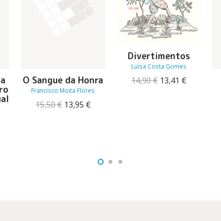
Divertimentos
Luísa Costa Gomes
na
O Sangue da Honra
O
O
14,90
€
13,41
€
ro
preço
preço
Francisco Moita Flores
al
original
atual
O
O
15,50
€
13,95
€
era:
é:
preço
preço
14,90 €.
13,41 €.
O
original
atual
reço
era:
é:
tual
15,50 €.
13,95 €.
:
4,31 €.