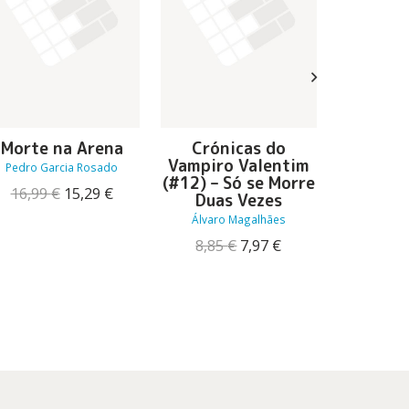
Morte na Arena
Crónicas do
A Ass
Vampiro Valentim
Vi
Pedro Garcia Rosado
(#12) – Só se Morre
S. K.
O
O
16,99
€
15,29
€
Duas Vezes
preço
preço
17,69
Álvaro Magalhães
original
atual
era:
é:
O
O
8,85
€
7,97
€
16,99 €.
15,29 €.
preço
preço
original
atual
era:
é:
8,85 €.
7,97 €.