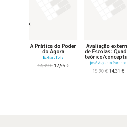
hã Não
A Prática do Poder
Avaliação exter
ste
do Agora
de Escolas: Quad
teórico/conceptu
nnings
Eckhart Tolle
José Augusto Pacheco
O
O
O
O
17,91
€
14,39
€
12,95
€
preço
preço
preço
preço
O
15,90
€
14,31
€
original
atual
original
atual
preço
p
era:
é:
era:
é:
original
a
19,90 €.
17,91 €.
14,39 €.
12,95 €.
era:
é
15,90 €.
1