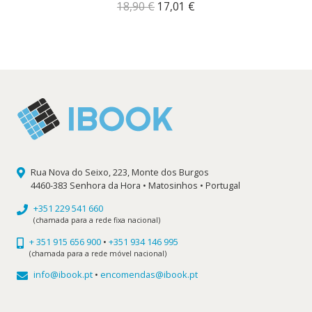
O
O
18,90
€
17,01
€
preço
preço
original
atual
era:
é:
18,90 €.
17,01 €.
Rua Nova do Seixo, 223, Monte dos Burgos
4460-383 Senhora da Hora • Matosinhos • Portugal
+351 229 541 660
(chamada para a rede fixa nacional)
+ 351 915 656 900
•
+351 934 146 995
(chamada para a rede móvel nacional)
info@ibook.pt
•
encomendas@ibook.pt