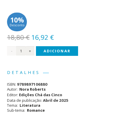
10%
Desconto
O
O
18,80
€
16,92
€
preço
preço
Quantidade
ADICIONAR
original
atual
era:
é:
de
18,80 €.
16,92 €.
Sem
DETALHES
Medo
ISBN:
9789897106880
do
Autor:
Nora Roberts
Editor:
Edições Chá das Cinco
Destino
Data de publicação:
Abril de 2025
Tema:
Literatura
Sub-tema:
Romance