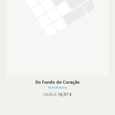
Do Fundo do Coração
Nora Roberts
O
O
18,85
€
16,97
€
preço
preço
original
atual
era:
é:
18,85 €.
16,97 €.