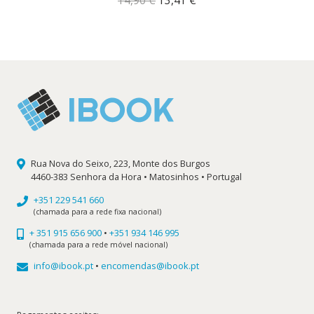
14,90
€
13,41
€
preço
preço
original
atual
era:
é:
14,90 €.
13,41 €.
Rua Nova do Seixo, 223, Monte dos Burgos
4460-383 Senhora da Hora • Matosinhos • Portugal
+351 229 541 660
(chamada para a rede fixa nacional)
+ 351 915 656 900
•
+351 934 146 995
(chamada para a rede móvel nacional)
info@ibook.pt
•
encomendas@ibook.pt