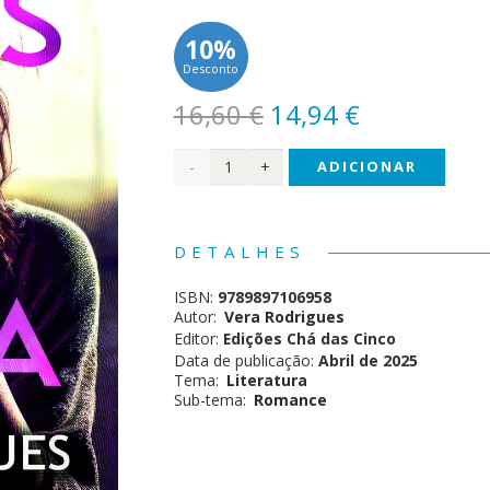
10%
Desconto
O
O
16,60
€
14,94
€
preço
preço
Quantidade
ADICIONAR
original
atual
era:
é:
de
16,60 €.
14,94 €.
Laços
DETALHES
de
ISBN:
9789897106958
Culpa
Autor:
Vera Rodrigues
Editor:
Edições Chá das Cinco
Data de publicação:
Abril de 2025
Tema:
Literatura
Sub-tema:
Romance