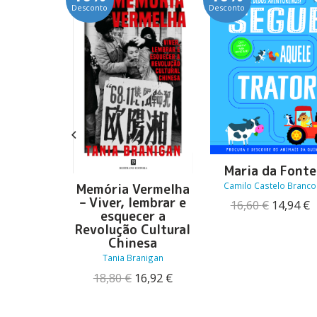
Desconto
Desconto
Maria da Fonte
 do Rio
Camilo Castelo Branco
Memória Vermelha
que Ramalho
– Viver, lembrar e
O
16,60
€
14,94
€
esquecer a
O
O
preço
p
8,91
€
Revolução Cultural
preço
preço
original
a
Chinesa
original
atual
era:
é
era:
é:
16,60 €.
1
Tania Branigan
9,90 €.
8,91 €.
O
O
18,80
€
16,92
€
preço
preço
original
atual