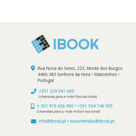
era:
é:
18,80 €.
16,92 €.
Rua Nova do Seixo, 223, Monte dos Burgos
4460-383 Senhora da Hora • Matosinhos •
Portugal
+351 229 541 660
(chamada para a rede fixa nacional)
+ 351 915 656 900
•
+351 934 146 995
(chamada para a rede móvel nacional)
info@ibook.pt
•
encomendas@ibook.pt