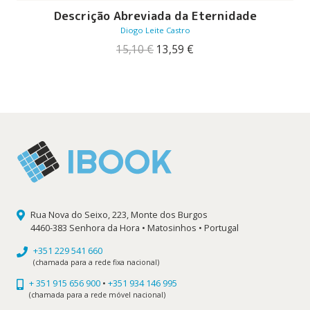
Descrição Abreviada da Eternidade
Diogo Leite Castro
O
O
15,10
€
13,59
€
preço
preço
original
atual
era:
é:
15,10 €.
13,59 €.
Rua Nova do Seixo, 223, Monte dos Burgos
4460-383 Senhora da Hora • Matosinhos • Portugal
+351 229 541 660
(chamada para a rede fixa nacional)
+ 351 915 656 900
•
+351 934 146 995
(chamada para a rede móvel nacional)