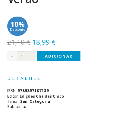
10%
Desconto
O
O
21,10
€
18,99
€
preço
preço
Quantidade
ADICIONAR
original
atual
era:
é:
de
21,10 €.
18,99 €.
Contagem
DETALHES
Decrescente
ISBN:
9789897107139
para
Editor:
Edições Chá das Cinco
Tema:
Sem Categoria
o
Sub-tema:
Verão