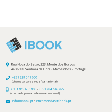
original
atual
era:
é:
16,60 €.
14,94 €.
Rua Nova do Seixo, 223, Monte dos Burgos
4460-383 Senhora da Hora • Matosinhos • Portugal
+351 229 541 660
(chamada para a rede fixa nacional)
+ 351 915 656 900
•
+351 934 146 995
(chamada para a rede móvel nacional)
info@ibook.pt
•
encomendas@ibook.pt