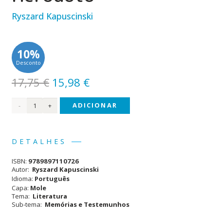
Ryszard Kapuscinski
10%
Desconto
O
O
17,75
€
15,98
€
preço
preço
Quantidade
ADICIONAR
original
atual
era:
é:
de
17,75 €.
15,98 €.
Andanças
DETALHES
com
ISBN:
9789897110726
Heródoto
Autor:
Ryszard Kapuscinski
Idioma:
Português
Capa:
Mole
Tema:
Literatura
Sub-tema:
Memórias e Testemunhos