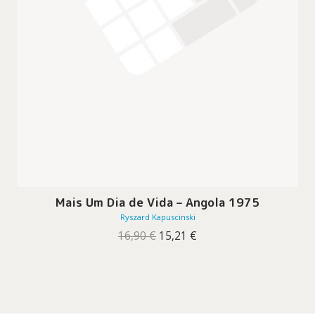
Mais Um Dia de Vida – Angola 1975
Ryszard Kapuscinski
O
O
16,90
€
15,21
€
preço
preço
original
atual
era:
é:
16,90 €.
15,21 €.