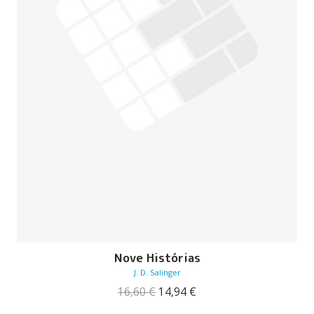
Nove Histórias
J. D. Salinger
O
O
16,60
€
14,94
€
preço
preço