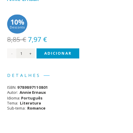
10%
Desconto
O
O
8,85
€
7,97
€
preço
preço
Quantidade
ADICIONAR
original
atual
era:
é:
de
8,85 €.
7,97 €.
Uma
DETALHES
Paixão
ISBN:
9789897110801
Simples
Autor:
Annie Ernaux
Idioma:
Português
Tema:
Literatura
Sub-tema:
Romance