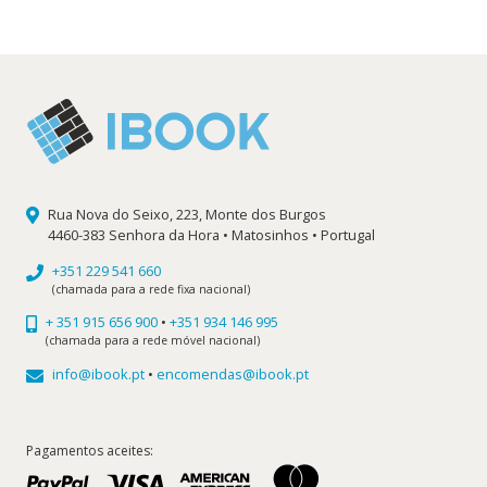
era:
é:
15,90 €.
14,31 €.
Rua Nova do Seixo, 223, Monte dos Burgos
4460-383 Senhora da Hora • Matosinhos • Portugal
+351 229 541 660
(chamada para a rede fixa nacional)
+ 351 915 656 900
•
+351 934 146 995
(chamada para a rede móvel nacional)
info@ibook.pt
•
encomendas@ibook.pt
Pagamentos aceites: