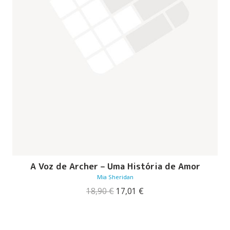
A Voz de Archer – Uma História de Amor
Mia Sheridan
O
O
18,90
€
17,01
€
preço
preço
original
atual
era:
é:
18,90 €.
17,01 €.