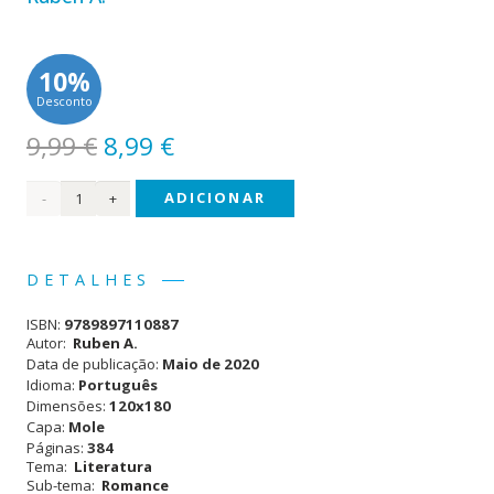
10%
Desconto
O
O
9,99
€
8,99
€
preço
preço
Quantidade
ADICIONAR
original
atual
era:
é:
de A
9,99 €.
8,99 €.
Torre
DETALHES
da
ISBN:
9789897110887
Barbela
Autor:
Ruben A.
Data de publicação:
Maio de 2020
Idioma:
Português
Dimensões:
120x180
Capa:
Mole
Páginas:
384
Tema:
Literatura
Sub-tema:
Romance